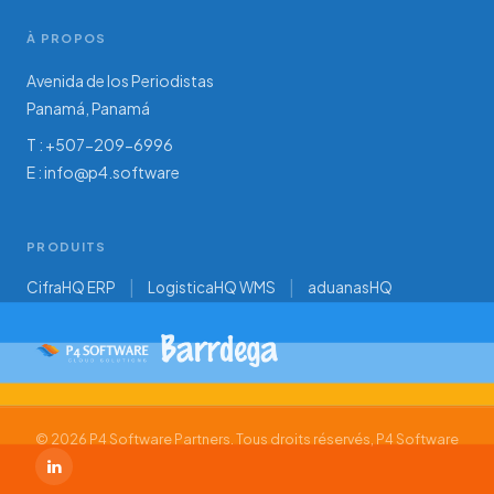
À PROPOS
Avenida de los Periodistas
Panamá, Panamá
T : +507-209-6996
E :
info@p4.software
PRODUITS
CifraHQ ERP
LogisticaHQ WMS
aduanasHQ
© 2026 P4 Software Partners. Tous droits réservés, P4 Software