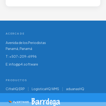
ACERCA DE
Avenida de los Periodistas
Panamá, Panamá
T:
+507-209-6996
E:
info@p4.software
PRODUCTOS
CifraHQ ERP
LogisticaHQ WMS
aduanasHQ